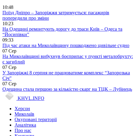
10:48
Поїзд Дніпро – Запоріжжя затримується: пасажирів
попередили про зміни
10:23
На Одещині ремонтують дорогу до траси Київ – Одеса та
“Йосипівки”
09:33
Під час атаки на Миколаївщину пошкоджено цивільне судно
07 Сер
На Миколаївщині вибухнув боєприпас у пункті металобрухту:
є загиблий
07 Сер
У Запоріжжі 8 серпня не працюватиме комплекс “Запорозька
Січ”
07 Сер
Одещина стала першою за кількістю скарг на ТЦК – Лубінець
KHVL.INFO
Херсон
Миколаїв
Окуповані території
Аналітика
Про нас
Контакти