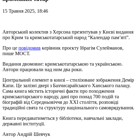
15 Травня 2025, 18:46
Авторський колектив з Херсона презентував у Києві видання
про Крим та кримськотатарський народ “Календар пам’яті”.
Про це
повідомив
керівник проєкту Ібрагім Сулейманов,
пише МОСТ.
Видання двомовне: кримськотатарською та українською.
Автори працювали над ним два роки.
Центральний елемент в книзі – стилізоване зображення Демір
Капи. Це залізні двері з Бахчисарайського Ханського палацу.
Сама книга містить історичні факти про походження
кримськотарського народу, дані про понад 700 подій та
біографій від Середньовіччя до XXI століття, розповіді
традиційні свята та структуру національного самоврядування.
Книга передаватиметься у бібліотеки, навчальні заклади,
державні інституції.
Автор
Андрій Шевчук