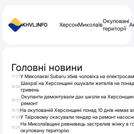
Skip to content
Окуповані
Херсон
Миколаїв
А
KHVL.INFO
території
Новини України
Головні новини
Армія
У Миколаєві Subaru збив чоловіка на електросам
17:07
РФ
Шахраї на Херсонщині ошукали жителів на понад
16:50
гривень
понівечила
Окупанти демонтували дах школи на Херсонщині
16:33
ремонт
На окупованій Херсонщині понад 10 днів немає в
24
16:16
У Таїровому скасували тендер на ремонт насосно
15:59
На Миколаївщині ревнивець застрелив жінку в гот
будинки
15:26
окуповану територію