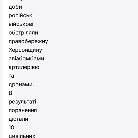
доби
російські
військові
обстріляли
правобережну
Херсонщину
авіабомбами,
артилерією
та
дронами.
В
результаті
поранення
дістали
10
цивільних