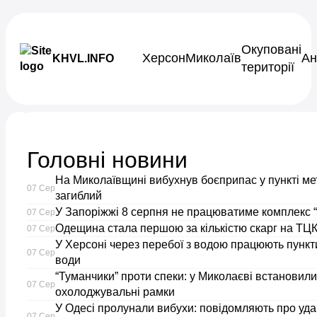
Skip to content
Окуповані
Херсон
Миколаїв
Ан
KHVL.INFO
території
Новини України
Головні новини
Обмеження
На Миколаївщині вибухнув боєприпас у пункті ме
07 Сер
незалежності
загиблий
У Запоріжжі 8 серпня не працюватиме комплекс “
07 Сер
Одещина стала першою за кількістю скарг на ТЦК
НАБУ:
07 Сер
У Херсоні через перебої з водою працюють пункти
07 Сер
води
протести
“Туманчики” проти спеки: у Миколаєві встановили
07 Сер
охолоджувальні рамки
та
У Одесі пролунали вибухи: повідомляють про уда
07 Сер