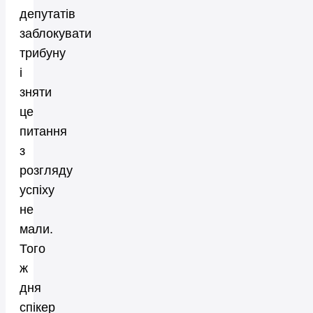
депутатів
заблокувати
трибуну
і
зняти
це
питання
з
розгляду
успіху
не
мали.
Того
ж
дня
спікер