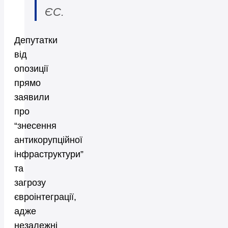
ЄС.
Депутатки
від
опозиції
прямо
заявили
про
“знесення
антикорупційної
інфраструктури”
та
загрозу
євроінтеграції,
адже
незалежні