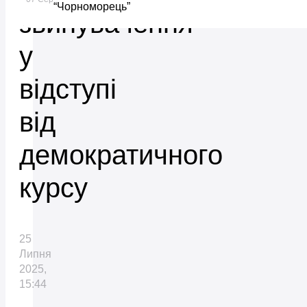
“Чорноморець”
звинувачення
у
відступі
від
демократичного
курсу
25
Липня
2025,
15:44