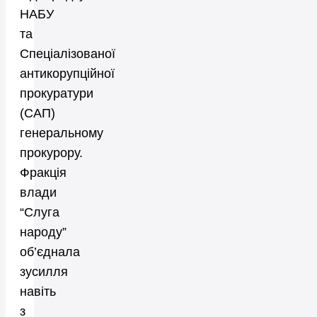
НАБУ
та
Спеціалізованої
антикорупційної
прокуратури
(САП)
генеральному
прокурору.
Фракція
влади
“Слуга
народу”
об’єднала
зусилля
навіть
з