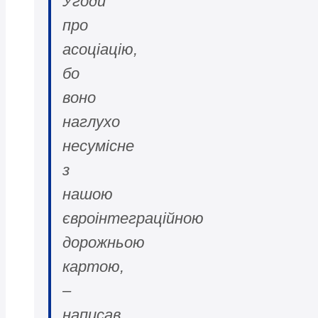
Угоди
про
асоціацію,
бо
воно
наглухо
несумісне
з
нашою
євроінтеграційною
дорожньою
картою,
–
написав