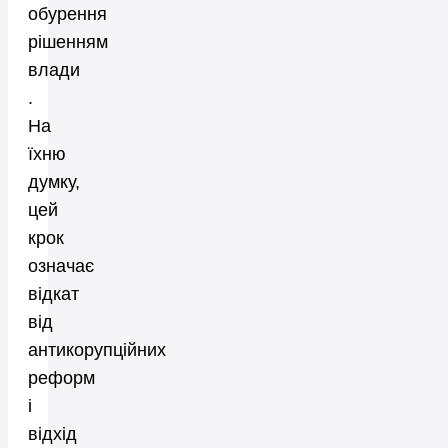
обурення
рішенням
влади
.
На
їхню
думку,
цей
крок
означає
відкат
від
антикорупційних
реформ
і
відхід