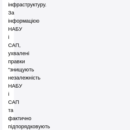
інфраструктуру.
За
інформацією
НАБУ
і
САП,
ухвалені
правки
“знищують
незалежність
НАБУ
і
САП
та
фактично
підпорядковують