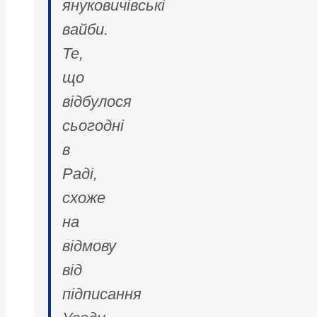
януковичівські
вайби.
Те,
що
відбулося
сьогодні
в
Раді,
схоже
на
відмову
від
підписання