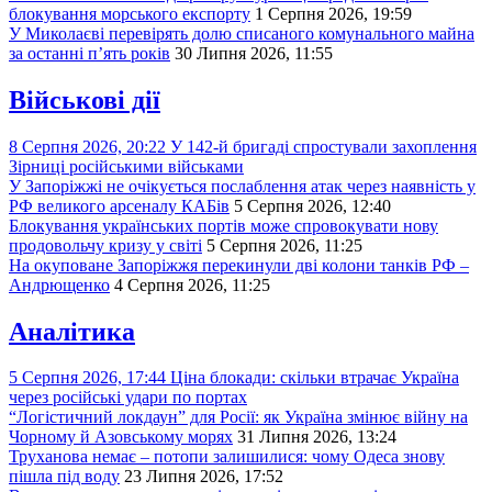
блокування морського експорту
1 Серпня 2026, 19:59
У Миколаєві перевірять долю списаного комунального майна
за останні п’ять років
30 Липня 2026, 11:55
Військові дії
8 Серпня 2026, 20:22
У 142-й бригаді спростували захоплення
Зірниці російськими військами
У Запоріжжі не очікується послаблення атак через наявність у
РФ великого арсеналу КАБів
5 Серпня 2026, 12:40
Блокування українських портів може спровокувати нову
продовольчу кризу у світі
5 Серпня 2026, 11:25
На окуповане Запоріжжя перекинули дві колони танків РФ –
Андрющенко
4 Серпня 2026, 11:25
Аналітика
5 Серпня 2026, 17:44
Ціна блокади: скільки втрачає Україна
через російські удари по портах
“Логістичний локдаун” для Росії: як Україна змінює війну на
Чорному й Азовському морях
31 Липня 2026, 13:24
Труханова немає – потопи залишилися: чому Одеса знову
пішла під воду
23 Липня 2026, 17:52