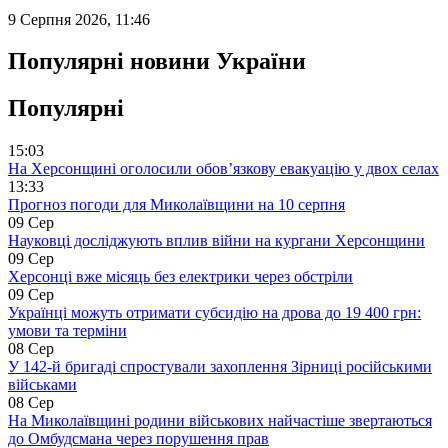
9 Серпня 2026, 11:46
Популярні новини України
Популярні
15:03
На Херсонщині оголосили обов’язкову евакуацію у двох селах
13:33
Прогноз погоди для Миколаївщини на 10 серпня
09 Сер
Науковці досліджують вплив війни на кургани Херсонщини
09 Сер
Херсонці вже місяць без електрики через обстріли
09 Сер
Українці можуть отримати субсидію на дрова до 19 400 грн:
умови та терміни
08 Сер
У 142-й бригаді спростували захоплення Зірниці російськими
військами
08 Сер
На Миколаївщині родини військових найчастіше звертаються
до Омбудсмана через порушення прав