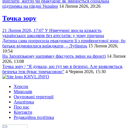
Виплати, житло чи евакуація: як змінюється соціальна
підтримка на півдні України
14 Липня 2026, 20:26
Точка зору
21 Липня 2026, 17:07
У Німеччині зросла кількість
українських школярів без атестатів: у чому причина
Дитина сама попросила евакуювати її з прифронтової зони, бо
батьки відмовилися виїжджати, – Лубінець
15 Липня 2026,
10:54
На Запорізькому напрямку фіксують зміни на фронті
14 Липня
2026, 13:08
Точка зору | “Я думала, що тут ми в безпеці. Але виявляється,
безпека теж буває тимчасовою”
4 Червня 2026, 15:30
KHVL.INFO
Херсон
Миколаїв
Окуповані території
Аналітика
Про нас
Контакти
Редакційна політика