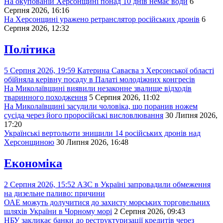
На окупованій Херсонщині понад 10 днів немає води
6
Серпня 2026, 16:16
На Херсонщині уражено ретранслятор російських дронів
6
Серпня 2026, 12:32
Політика
5 Серпня 2026, 19:59
Катерина Саваєва з Херсонської області
обійняла керівну посаду в Палаті молодіжних конгресів
На Миколаївщині виявили незаконне звалище відходів
тваринного походження
5 Серпня 2026, 11:02
На Миколаївщині засудили чоловіка, що поранив ножем
сусіда через його проросійські висловлювання
30 Липня 2026,
17:20
Українські вертольоти знищили 14 російських дронів над
Херсонщиною
30 Липня 2026, 16:48
Економіка
2 Серпня 2026, 15:52
АЗС в Україні запровадили обмеження
на дизельне паливо: причини
ОАЕ можуть долучитися до захисту морських торговельних
шляхів України в Чорному морі
2 Серпня 2026, 09:43
НБУ закликає банки до реструктуризації кредитів через