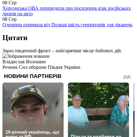
08 Сер
Херсонська ОВА попередила про посилення атак російських
дронів на авто
08 Сер
Одещина отримала від Польщі шість генераторів для лікарень
Цитати
Зараз південний фронт – найгарячіше місце бойових дій.
Владислав Волошин
Речник Сил оборони Півдня України