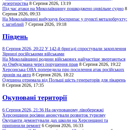
дезертирства
8 Серпня 2026, 13:19
Під час атаки на Миколаївщину пошкоджено цивільне судно
8
Серпня 2026, 09:33
На Миколаївщині вибухнув боєприпас у пункті металобрухту:
є загиблий
7 Серпня 2026, 19:18
Південь
8 Серпня 2026, 20:22
У 142-й бригаді спростували захоплення
Зірниці російськими військами
На Миколаївщині родини військових найчастіше звертаються
до Омбудсмана через порушення прав
8 Серпня 2026, 19:22
Херсонська ОВА попередила про посилення атак російських
дронів на авто
8 Серпня 2026, 18:22
Одещина отримала від Польщі шість генераторів для лікарень
8 Серпня 2026, 17:35
Окуповані території
6 Серпня 2026, 21:36
На окупованому лівобережжі
Херсонщини росіяни анонсували розвиток туризму
Окупанти демонтували дах школи на Херсонщині та
припинили ремонт
6 Серпня 2026, 16:33